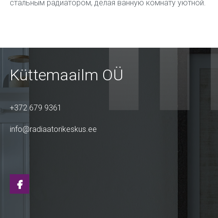
стальным радиатором, делая ванную комнату уютной.
Küttemaailm OÜ
+372 679 9361
info@radiaatorikeskus.ee